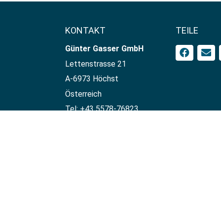
KONTAKT
TEILE
Günter Gasser GmbH​
Lettenstrasse 21
A-6973 Höchst
Österreich
Tel: +43 5578-76823
Mobil: +43 664-3414531
UID-Nr: ATU65934509